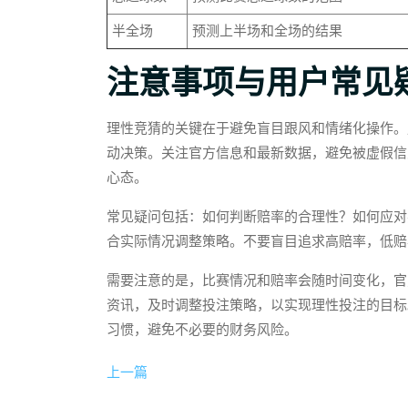
半全场
预测上半场和全场的结果
注意事项与用户常见
理性竞猜的关键在于避免盲目跟风和情绪化操作。
动决策。关注官方信息和最新数据，避免被虚假信
心态。
常见疑问包括：如何判断赔率的合理性？如何应对
合实际情况调整策略。不要盲目追求高赔率，低赔
需要注意的是，比赛情况和赔率会随时间变化，官
资讯，及时调整投注策略，以实现理性投注的目标
习惯，避免不必要的财务风险。
上一篇