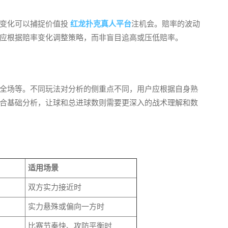
变化可以捕捉价值投
红龙扑克真人平台
注机会。赔率的波动
应根据赔率变化调整策略，而非盲目追高或压低赔率。
全场等。不同玩法对分析的侧重点不同，用户应根据自身熟
合基础分析，让球和总进球数则需要更深入的战术理解和数
适用场景
双方实力接近时
实力悬殊或偏向一方时
比赛节奏快、攻防平衡时