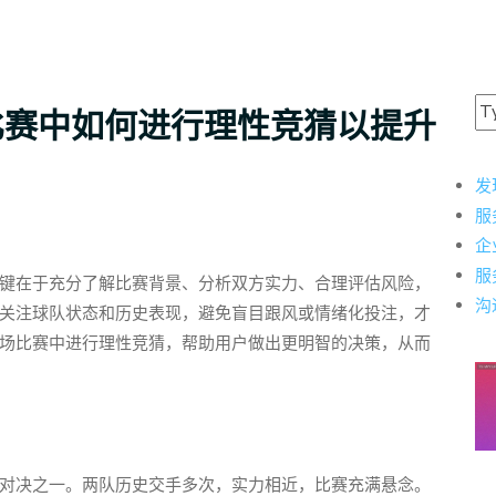
比赛中如何进行理性竞猜以提升
发
服
企
服
键在于充分了解比赛背景、分析双方实力、合理评估风险，
沟
关注球队状态和历史表现，避免盲目跟风或情绪化投注，才
场比赛中进行理性竞猜，帮助用户做出更明智的决策，从而
对决之一。两队历史交手多次，实力相近，比赛充满悬念。