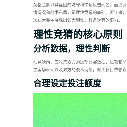
英格兰队以其坚固的防守和快速反击闻名，而克罗
病情况和战术布局，是理性竞猜的基础。近年来，
次在大赛中展现出强大韧性，具备逆转的潜力。
理性竞猜的核心原则
分析数据，理性判断
在竞猜前，应收集双方的近期比赛数据、进攻和防
主客场表现以及双方的战术调整。避免盲目依赖直
合理设定投注额度