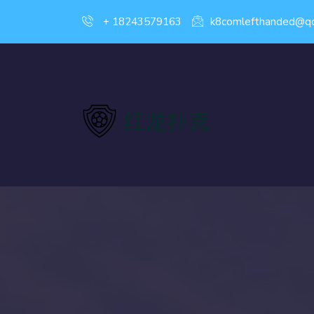
+ 18243579163
k8comlefthanded@q