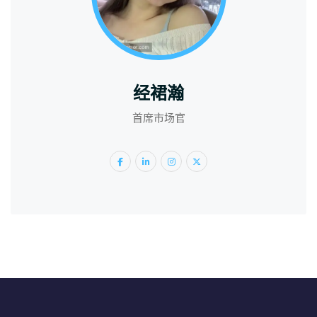
经裙瀚
首席市场官