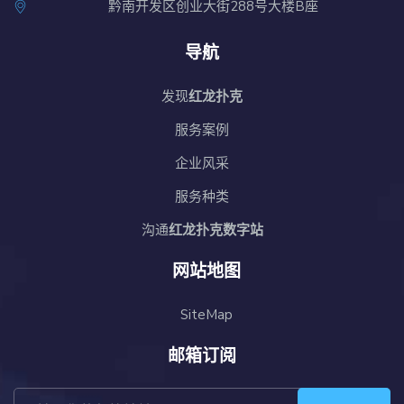
黔南开发区创业大街288号大楼B座
导航
发现
红龙扑克
服务案例
企业风采
服务种类
沟通
红龙扑克数字站
网站地图
SiteMap
邮箱订阅