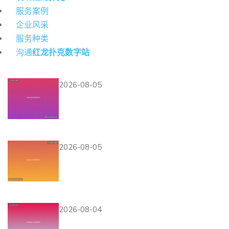
服务案例
企业风采
服务种类
沟通
红龙扑克数字站
热门资讯
2026-08-05
金尚娱乐集团下载助力用户获
取世界杯相关的精彩视频集锦
与精彩瞬间
2026-08-05
腾博会娱乐网址：2026卡塔
尔世界杯冠军归属与精彩瞬间
回顾
2026-08-04