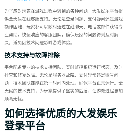
为了应对玩家在游戏过程中遇到的各种问题，大发娱乐平台提
供全天候在线客服支持。无论是登录问题、支付疑问还是游戏
操作困难，玩家都可以随时通过在线聊天、电话或邮件获得专
业帮助。快速响应的客服团队，确保玩家的问题得到及时解
决，避免因技术问题影响游戏体验。
技术支持与故障排除
平台配备专业的技术支持团队，实时监控系统运行状态，及时
排查和修复故障。无论是服务器故障、支付异常还是账号问
题，技术团队都能在第一时间内处理，确保平台正常运行。全
天候的技术支持，为玩家提供了坚实的后盾，让游戏过程更加
顺畅无忧。
如何选择优质的大发娱乐
登录平台