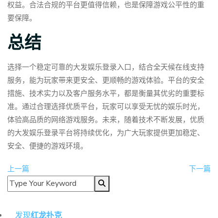
权益。合法合规的平台更值得信赖，也是保障游戏公平性的重
要保障。
总结
选择一个稳定可靠的大发娱乐登录入口，结合全天候在线支持
服务，能为玩家带来更安全、更顺畅的游戏体验。平台的安全
措施、技术实力以及客户服务水平，都是衡量其优劣的重要标
准。通过合理选择优质平台，玩家可以享受无忧的娱乐时光，
体验高品质的网络游戏服务。未来，随着技术不断发展，优质
的大发娱乐登录平台将持续优化，为广大玩家提供更加稳定、
安全、便捷的游戏环境。
上一篇
下一篇
导航
发现
红龙扑克