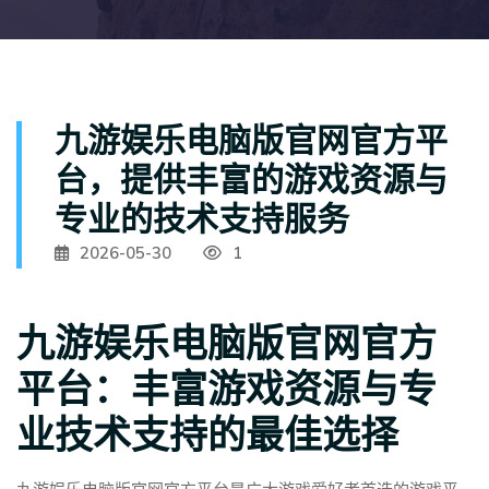
九游娱乐电脑版官网官方平
台，提供丰富的游戏资源与
专业的技术支持服务
2026-05-30
1
九游娱乐电脑版官网官方
平台：丰富游戏资源与专
业技术支持的最佳选择