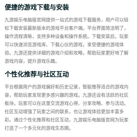
便捷的游戏下载与安装
九游娱乐电脑版官网提供一站式的游戏下载服务，用户可以轻
松下载安装最新版本的游戏平台客户端。平台界面简洁明了，
操作流程清晰，支持多种设备和操作系统。下载安装后，玩家
可以快速浏览游戏库、下载心仪的游戏，享受便捷的游戏体
验。九游还提供详细的游戏介绍和攻略，帮助玩家更好地了解
游戏内容，提升游戏乐趣。
个性化推荐与社区互动
平台根据用户的游戏偏好和历史记录，智能推荐适合的游戏内
容，帮助玩家发现更多感兴趣的游戏。九游还设有活跃的社区
板块，玩家可以在这里交流游戏心得、分享攻略、参与活动。
社区互动增强了玩家之间的联系，也让游戏体验更加丰富多
彩。通过个性化推荐和社区互动，九游娱乐电脑版官网为玩家
打造了一个多元化的游戏生态圈。