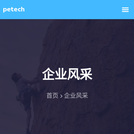
企业风采
首页
企业风采