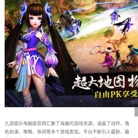
九游娱乐电脑版官网汇聚了海量的游戏资源，涵盖了动作、角
色扮演、策略、休闲等多个游戏类型。平台不断引入最新、最