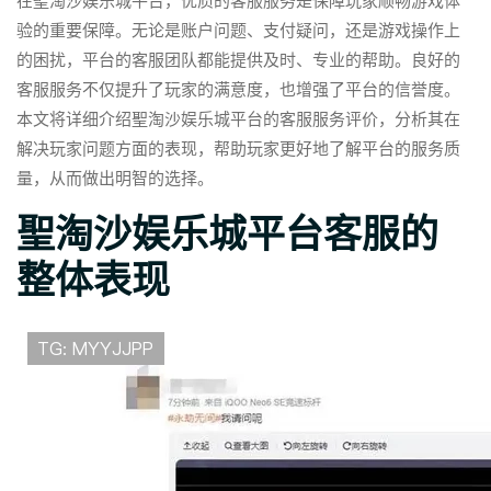
在聖淘沙娱乐城平台，优质的客服服务是保障玩家顺畅游戏体
验的重要保障。无论是账户问题、支付疑问，还是游戏操作上
的困扰，平台的客服团队都能提供及时、专业的帮助。良好的
客服服务不仅提升了玩家的满意度，也增强了平台的信誉度。
本文将详细介绍聖淘沙娱乐城平台的客服服务评价，分析其在
解决玩家问题方面的表现，帮助玩家更好地了解平台的服务质
量，从而做出明智的选择。
聖淘沙娱乐城平台客服的
整体表现