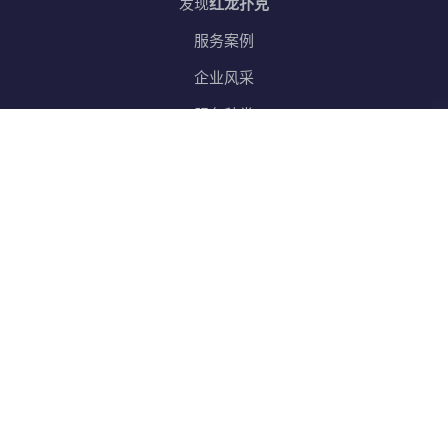
发现
红龙扑克
服务案例
企业风采
服务种类
沟通
红龙扑克数字站
网站地图
SiteMap
邮箱订阅