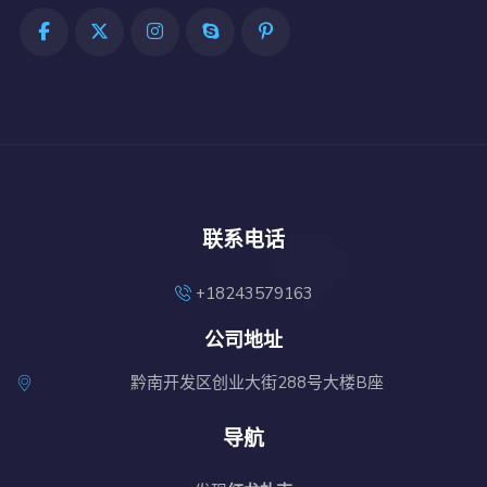
联系电话
+18243579163
公司地址
黔南开发区创业大街288号大楼B座
导航