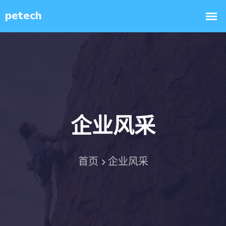
企业风采
首页
企业风采