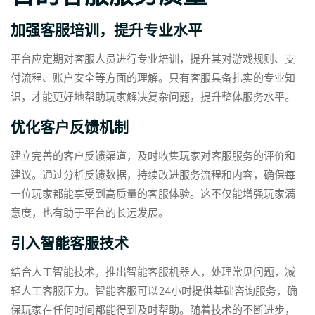
加强客服培训，提升专业水平
平台应定期对客服人员进行专业培训，提升其对游戏规则、支
付流程、账户安全等方面的理解。只有客服具备扎实的专业知
识，才能更好地帮助玩家解决复杂问题，提升整体服务水平。
优化客户反馈机制
建立完善的客户反馈渠道，及时收集玩家对客服服务的评价和
建议。通过分析反馈数据，持续改进服务流程和内容，确保每
一位玩家都能享受到高质量的客服体验。这不仅能增强玩家满
意度，也有助于平台的长远发展。
引入智能客服技术
结合人工智能技术，推出智能客服机器人，处理常见问题，减
轻人工客服压力。智能客服可以24小时提供基础咨询服务，确
保玩家在任何时间都能得到及时帮助。随着技术的不断进步，