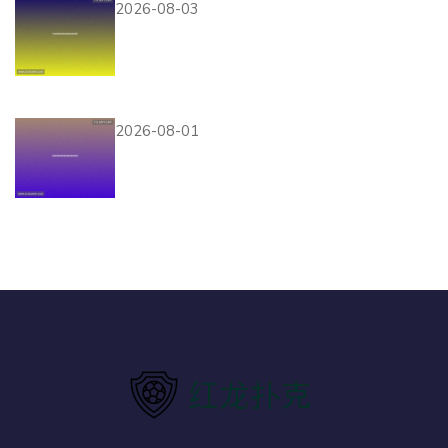
2026-08-03
彩9娱乐平台为用户提供权威
的世界杯赛程安排与实时比分
更新服务
2026-08-01
九游电子娱乐下载手机版助力
用户轻松观看世界杯赛事直播
与精彩集锦