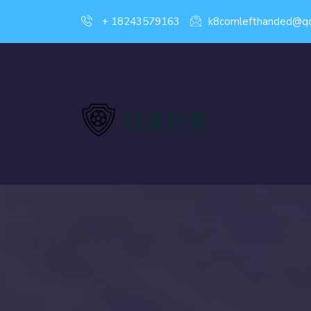
+ 18243579163
k8comlefthanded@q