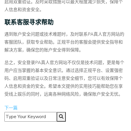
启用双重验证。及时采取措施可以最大程度减少损失，保障个
人信息和资金安全。
联系客服寻求帮助
遇到账户安全问题或技术难题时，及时联系PA真人官方网站的
客服团队，获取专业帮助。正规平台的客服会提供安全指导和
解决方案，确保您的账户安全得到保障。
总之，安全登录PA真人官方网站不仅仅是技术问题，更是每个
用户应当掌握的基本安全意识。通过选择正规平台、设置强密
码、启用双重验证以及日常注意安全细节，您可以有效保障个
人信息和资金的安全。希望本文提供的实用技巧能帮助您在享
受线上娱乐的同时，远离各种网络风险，确保账户安全无忧。
下一篇
导航