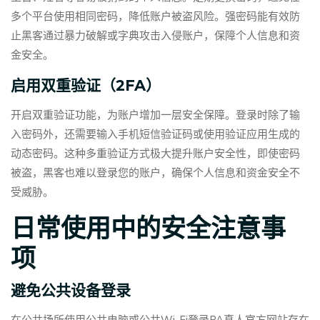
多个平台使用相同密码，降低账户被盗风险。强密码能有效防
止黑客通过暴力破解或字典攻击入侵账户，保障个人信息和资
金安全。
启用双重验证（2FA）
开启双重验证功能，为账户增加一层安全保障。登录时除了输
入密码外，还需要输入手机短信验证码或使用验证应用生成的
动态密码。这种多重验证方式极大提升账户安全性，即使密码
被盗，黑客也难以登录您的账户，确保个人信息和资金安全不
受威胁。
日常使用中的安全注意事
项
避免公共设备登录