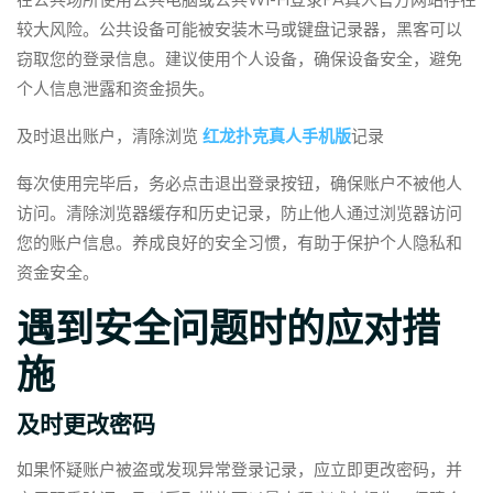
在公共场所使用公共电脑或公共Wi-Fi登录PA真人官方网站存在
较大风险。公共设备可能被安装木马或键盘记录器，黑客可以
窃取您的登录信息。建议使用个人设备，确保设备安全，避免
个人信息泄露和资金损失。
及时退出账户，清除浏览
红龙扑克真人手机版
记录
每次使用完毕后，务必点击退出登录按钮，确保账户不被他人
访问。清除浏览器缓存和历史记录，防止他人通过浏览器访问
您的账户信息。养成良好的安全习惯，有助于保护个人隐私和
资金安全。
遇到安全问题时的应对措
施
及时更改密码
如果怀疑账户被盗或发现异常登录记录，应立即更改密码，并