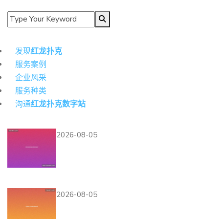
导航
发现
红龙扑克
服务案例
企业风采
服务种类
沟通
红龙扑克数字站
热门资讯
2026-08-05
金尚娱乐集团下载助力用户获
取世界杯相关的精彩视频集锦
与精彩瞬间
2026-08-05
腾博会娱乐网址：2026卡塔