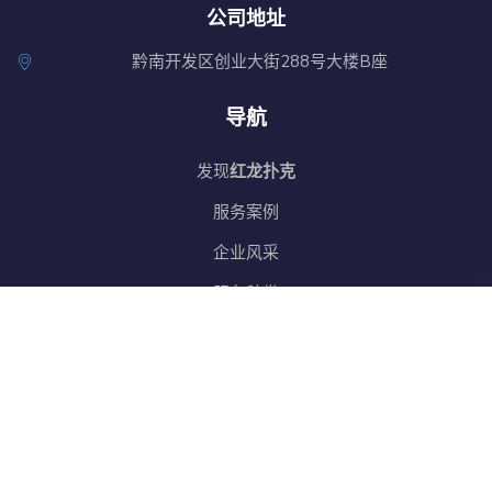
公司地址
黔南开发区创业大街288号大楼B座
导航
发现
红龙扑克
服务案例
企业风采
服务种类
沟通
红龙扑克数字站
网站地图
SiteMap
邮箱订阅