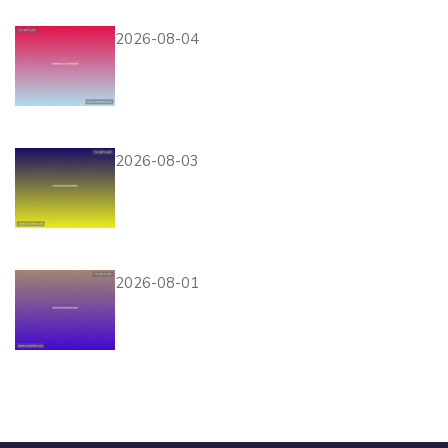
回顾
2026-08-04
爱游戏娱乐体育官方全面解析
2026世界杯赛事精彩瞬间与
精彩报道
2026-08-03
彩9娱乐平台为用户提供权威
的世界杯赛程安排与实时比分
更新服务
2026-08-01
九游电子娱乐下载手机版助力
用户轻松观看世界杯赛事直播
与精彩集锦