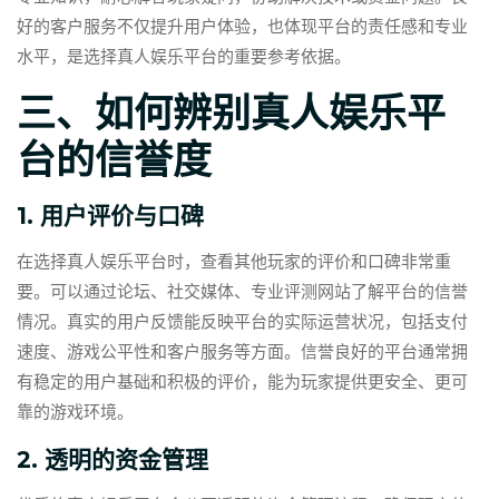
好的客户服务不仅提升用户体验，也体现平台的责任感和专业
水平，是选择真人娱乐平台的重要参考依据。
三、如何辨别真人娱乐平
台的信誉度
1. 用户评价与口碑
在选择真人娱乐平台时，查看其他玩家的评价和口碑非常重
要。可以通过论坛、社交媒体、专业评测网站了解平台的信誉
情况。真实的用户反馈能反映平台的实际运营状况，包括支付
速度、游戏公平性和客户服务等方面。信誉良好的平台通常拥
有稳定的用户基础和积极的评价，能为玩家提供更安全、更可
靠的游戏环境。
2. 透明的资金管理