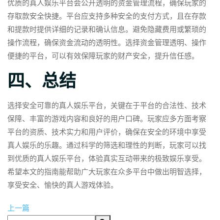
优质的真人娱乐平台会公开透明的资金管理流程，确保玩家的
存取款安全快捷。平台应支持多种安全的支付方式，且在存款
和提款时提供详细的记录和确认信息。避免隐藏费用或繁琐的
操作流程，确保资金流动的透明性。选择资金管理透明、操作
便捷的平台，可以有效保障玩家的财产安全，提升信任感。
四、总结
选择安全可靠的真人娱乐平台，关键在于平台的合法性、技术
保障、丰富的游戏内容和良好的用户口碑。玩家应多方面考察
平台的资质、技术实力和用户评价，确保在安全的环境中享受
真人娱乐的乐趣。通过科学的筛选和理性的判断，玩家可以找
到优质的真人娱乐平台，体验真实互动带来的极致娱乐享受。
希望本文的指南能帮助广大玩家在众多平台中做出明智选择，
享受安全、愉快的真人游戏体验。
上一篇