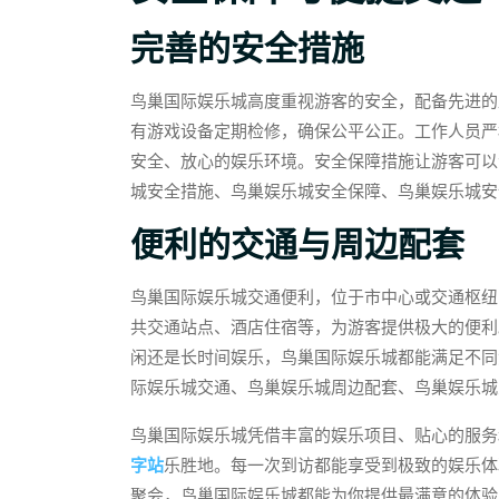
完善的安全措施
鸟巢国际娱乐城高度重视游客的安全，配备先进的
有游戏设备定期检修，确保公平公正。工作人员严
安全、放心的娱乐环境。安全保障措施让游客可以
城安全措施、鸟巢娱乐城安全保障、鸟巢娱乐城安
便利的交通与周边配套
鸟巢国际娱乐城交通便利，位于市中心或交通枢纽
共交通站点、酒店住宿等，为游客提供极大的便利
闲还是长时间娱乐，鸟巢国际娱乐城都能满足不同
际娱乐城交通、鸟巢娱乐城周边配套、鸟巢娱乐城
鸟巢国际娱乐城凭借丰富的娱乐项目、贴心的服务
字站
乐胜地。每一次到访都能享受到极致的娱乐体
聚会，鸟巢国际娱乐城都能为你提供最满意的体验