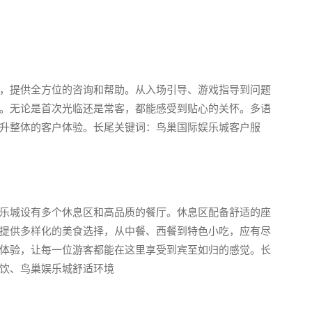
，提供全方位的咨询和帮助。从入场引导、游戏指导到问题
。无论是首次光临还是常客，都能感受到贴心的关怀。多语
升整体的客户体验。长尾关键词：鸟巢国际娱乐城客户服
乐城设有多个休息区和高品质的餐厅。休息区配备舒适的座
提供多样化的美食选择，从中餐、西餐到特色小吃，应有尽
体验，让每一位游客都能在这里享受到宾至如归的感觉。长
饮、鸟巢娱乐城舒适环境