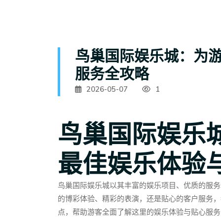
鸟巢国际娱乐城：为
服务全攻略
2026-05-07
1
鸟巢国际娱乐
最佳娱乐体验
鸟巢国际娱乐城以其丰富的娱乐项目、优质的服务
的博彩体验、精彩的表演，还是贴心的客户服务，
点，帮助游客全面了解这里的娱乐体验与贴心服务