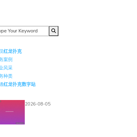
导航
现
红龙扑克
务案例
业风采
务种类
通
红龙扑克数字站
热门资讯
2026-08-05
金尚娱乐集团下载助力
用户获取世界杯相关的
精彩视频集锦与精彩瞬间