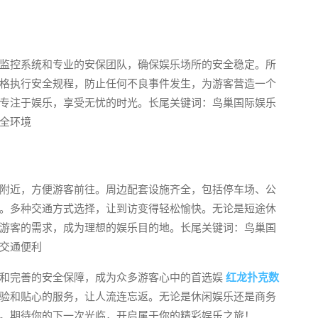
监控系统和专业的安保团队，确保娱乐场所的安全稳定。所
格执行安全规程，防止任何不良事件发生，为游客营造一个
专注于娱乐，享受无忧的时光。长尾关键词：鸟巢国际娱乐
全环境
附近，方便游客前往。周边配套设施齐全，包括停车场、公
。多种交通方式选择，让到访变得轻松愉快。无论是短途休
游客的需求，成为理想的娱乐目的地。长尾关键词：鸟巢国
交通便利
和完善的安全保障，成为众多游客心中的首选娱
红龙扑克数
验和贴心的服务，让人流连忘返。无论是休闲娱乐还是商务
。期待你的下一次光临，开启属于你的精彩娱乐之旅！