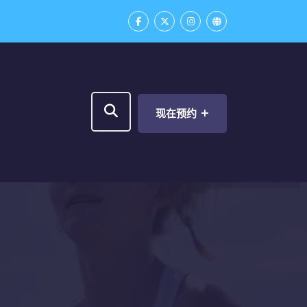
+
现在预约